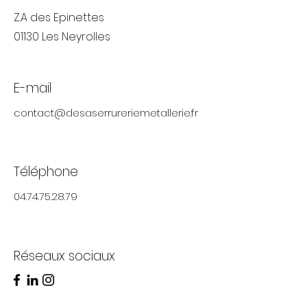
Z.A des Epinettes
01130 Les Neyrolles
E-mail
contact@desaserrureriemetallerie.fr
Téléphone
04.74.75.28.79
Réseaux sociaux